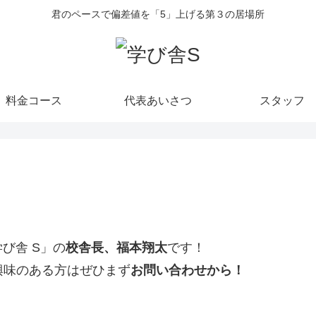
君のペースで偏差値を「5」上げる第３の居場所
料金コース
代表あいさつ
スタッフ
び舎 S」の
校舎長、福本翔太
です！
、興味のある方はぜひまず
お問い合わせから！