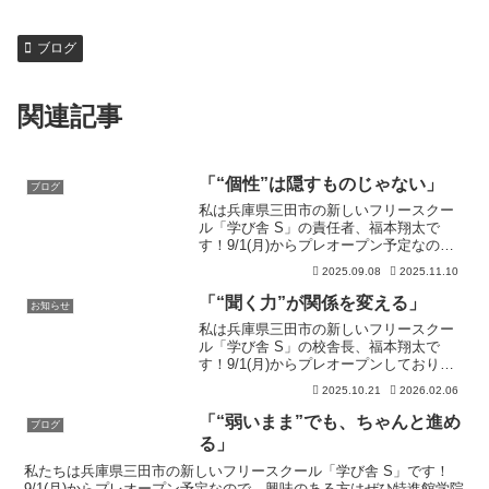
ブログ
関連記事
「“個性”は隠すものじゃない」
ブログ
私は兵庫県三田市の新しいフリースクー
ル「学び舎 S」の責任者、福本翔太で
す！9/1(月)からプレオープン予定なの
で、興味のある方はぜひ特進館学院ま
2025.09.08
2025.11.10
で！☎️0120-5419-88学校や社会の中で、
子どもたちはしばしば「みんなと同じ」
「“聞く力”が関係を変える」
お知らせ
であるこ...
私は兵庫県三田市の新しいフリースクー
ル「学び舎 S」の校舎長、福本翔太で
す！9/1(月)からプレオープンしておりま
すので、興味のある方はぜひまずお問い
2025.10.21
2026.02.06
合わせから！☎️080-4932-3140「話す力」
はよく注目されますが、実は人間関係を
「“弱いまま”でも、ちゃんと進め
ブログ
築...
る」
私たちは兵庫県三田市の新しいフリースクール「学び舎 S」です！
9/1(月)からプレオープン予定なので、興味のある方はぜひ特進館学院