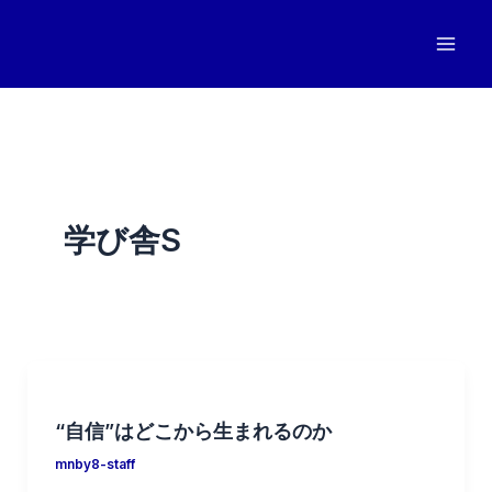
内
容
を
ス
キ
ッ
プ
学び舎S
“自信”はどこから生まれるのか
mnby8-staff