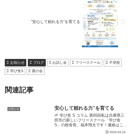
“安心して頼れる力”を育てる
お知らせ
ブログ
お話し会
フリースクール
不登校
学び舎S
親の会
関連記事
安心して頼れる力”を育てる
お知らせ
🌱 学び舎 S コラム 第65回私は兵庫県三
田市の新しいフリースクール「学び舎
S」の校舎長、福本翔太です！連絡はこち
らにどうぞ！☎️080-4932-3140✨新年度キ
2026.04.24