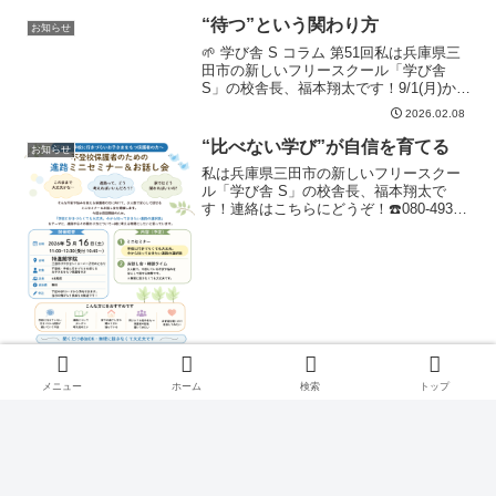
ャンペーン開催✨5/30まで入会金55.000
がなんと無料になります！...
“待つ”という関わり方
お知らせ
🌱 学び舎 S コラム 第51回私は兵庫県三
田市の新しいフリースクール「学び舎
S」の校舎長、福本翔太です！9/1(月)から
プレオープンしておりますので、興味の
2026.02.08
ある方はぜひまずお問い合わせから！
☎️080-4932-3140私たちはつい、「...
“比べない学び”が自信を育てる
お知らせ
私は兵庫県三田市の新しいフリースクー
ル「学び舎 S」の校舎長、福本翔太で
す！連絡はこちらにどうぞ！☎️080-4932-
3140✨新年度キャンペーン開催✨5/30ま
で入会金55.000がなんと無料になりま
す！新年度をきっかけにぜひ、「あな
た...
メニュー
ホーム
検索
トップ
2026.05.31
2026.05.15
ホーム
お知らせ