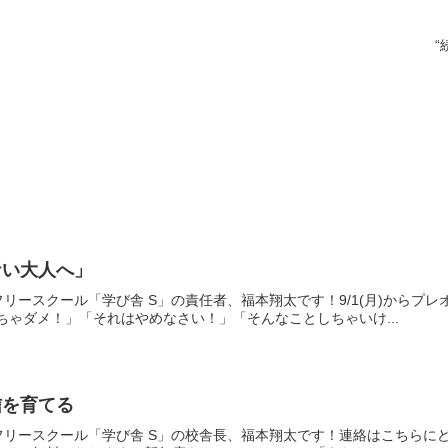
“
ない大人へ」
リースクール「学び舎 S」の責任者、福本翔太です！9/1(月)からプ
8「走っちゃダメ！」「それはやめなさい！」「そんなことしちゃいけ...
信を育てる
ースクール「学び舎 S」の校舎長、福本翔太です！連絡はこちらにどうぞ！☎